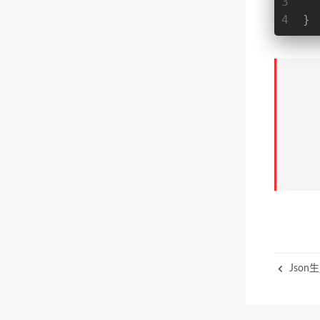
3
4
}
Json