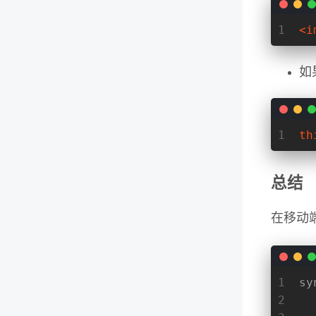
1
<
i
如
1
th
总结
在移动
1
sy
2