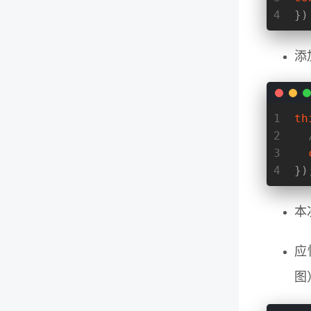
4
})
添
1
th
2
3
4
})
本
应
图