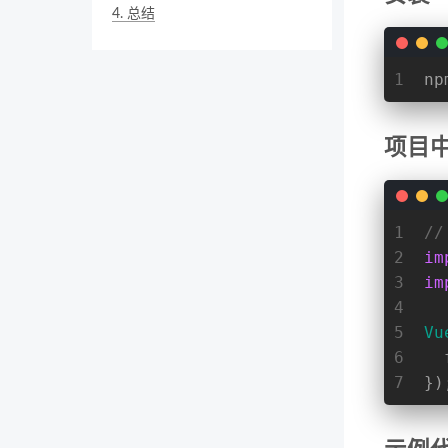
4.
总结
1
np
项目
1
/
2
im
3
im
4
5
Vu
6
7
})