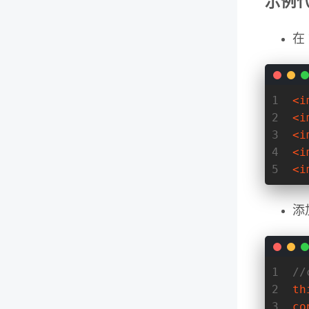
示例
在
1
<
i
2
<
i
3
<
i
4
<
i
5
<
i
添
1
/
2
th
3
co