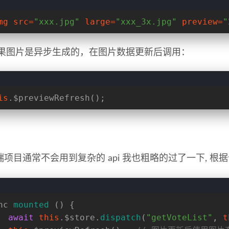
mg
src
=
"xxx.jpg"
large
=
"xxx_3x.jpg"
preview
=
"
果图片是异步生成的，在图片数据更新后调用：
is
.$previewRefresh();
端项目通常不会用到复杂的 api 我也粗略的过了一下, 
nc 
mounted
 () {
await
this
.
$store
.
dispatch
(
"getVoteList"
, 
t