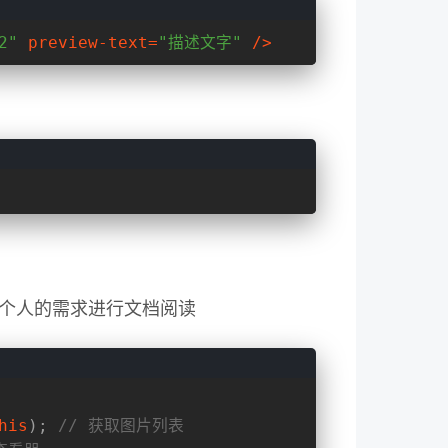
2"
preview-text
=
"描述文字"
 />
根据个人的需求进行文档阅读
his
); 
// 获取图片列表