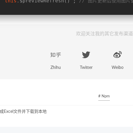
this
.$previewRefresh() ; 
// 图片更新后使用图片
欢迎关注我的其它发布渠道
Zhihu
Twitter
Weibo
# Npm
生成Excel文件并下载到本地