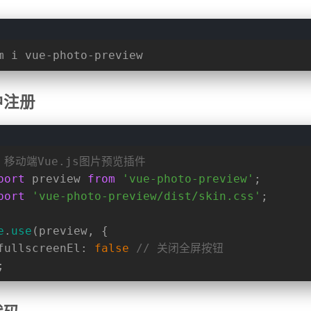
m i vue-photo-preview
中注册
/ 移动端Vue.js图片预览插件
port
 preview 
from
'vue-photo-preview'
;
port
'vue-photo-preview/dist/skin.css'
;
e
.
use
(preview, {
fullscreenEl
: 
false
// 关闭全屏按钮
;