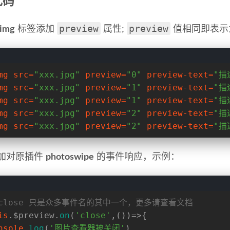
代码
preview
preview
img
标签添加
属性;
值相同即表示
mg
src
=
"xxx.jpg"
preview
=
"0"
preview-text
=
"描
mg
src
=
"xxx.jpg"
preview
=
"1"
preview-text
=
"描
mg
src
=
"xxx.jpg"
preview
=
"1"
preview-text
=
"描
mg
src
=
"xxx.jpg"
preview
=
"2"
preview-text
=
"描
mg
src
=
"xxx.jpg"
preview
=
"2"
preview-text
=
"描
加对原插件
photoswipe
的事件响应，示例：
/close 只是众多事件名的其中一个，更多请查看文档
is
.
$preview
.
on
(
'close'
,())=>{
nsole
.
log
(
'图片查看器被关闭'
)