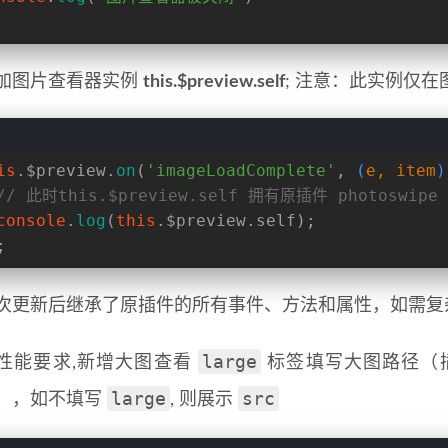
加图片查看器实例
this.$preview.self
; 注意：此实例仅
is
.
$preview
.
on
(
'imageLoadComplete'
, 
(
e, item
)
// 此时this.$preview.self 拥有原插件 photosw
console
.
log
(
this
.
$preview
.
self
);
;
次更新后继承了原插件的所有事件、方法和属性，如需复
large
性能要求,新增大图查看
标签填写大图路径（
large
src
），如不填写
, 则展示