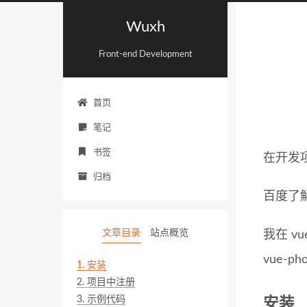
Wuxh
Front-end Development
首页
笔记
书签
在开发
归档
百度了解了
文章目录
站点概览
我在 v
vue-ph
1.
安装
2.
项目中注册
3.
示例代码
安装