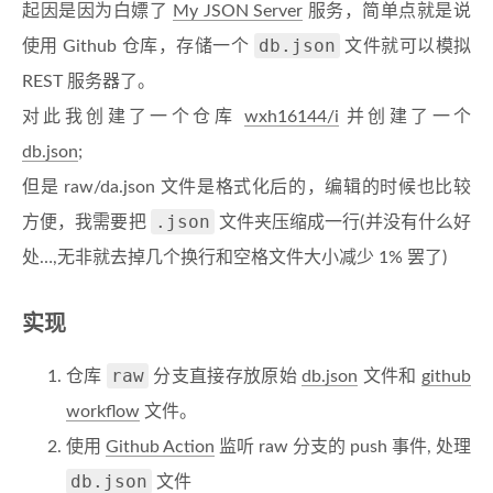
起因是因为白嫖了
My JSON Server
服务，简单点就是说
db.json
使用 Github 仓库，存储一个
文件就可以模拟
REST 服务器了。
对此我创建了一个仓库
wxh16144/i
并创建了一个
db.json
;
但是 raw/da.json 文件是格式化后的，编辑的时候也比较
.json
方便，我需要把
文件夹压缩成一行(并没有什么好
处…,无非就去掉几个换行和空格文件大小减少 1% 罢了)
实现
raw
仓库
分支直接存放原始
db.json
文件和
github
workflow
文件。
使用
Github Action
监听 raw 分支的 push 事件, 处理
db.json
文件