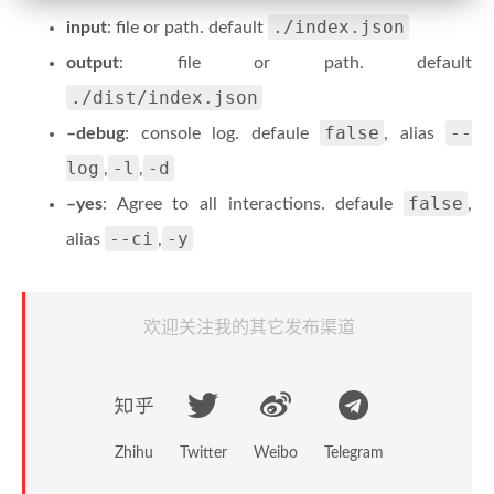
./index.json
input
: file or path. default
output
: file or path. default
./dist/index.json
false
--
–debug
: console log. defaule
, alias
log
-l
-d
,
,
false
–yes
: Agree to all interactions. defaule
,
--ci
-y
alias
,
欢迎关注我的其它发布渠道
Zhihu
Twitter
Weibo
Telegram