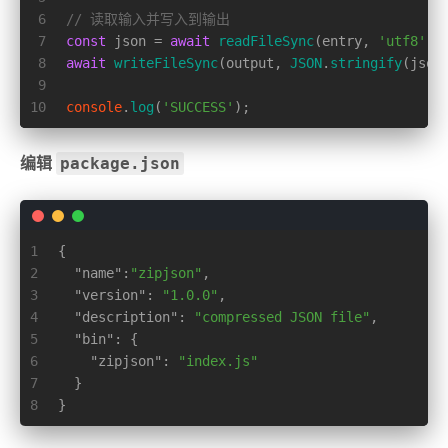
6
// 读取输入并写入到输出
7
const
 json = 
await
readFileSync
(entry, 
'utf8'
)
8
await
writeFileSync
(output, 
JSON
.
stringify
(json
9
10
console
.
log
(
'SUCCESS'
);
package.json
编辑
1
{
2
"name"
:
"zipjson"
,
3
"version"
:
"1.0.0"
,
4
"description"
:
"compressed JSON file"
,
5
"bin"
:
{
6
"zipjson"
:
"index.js"
7
}
8
}