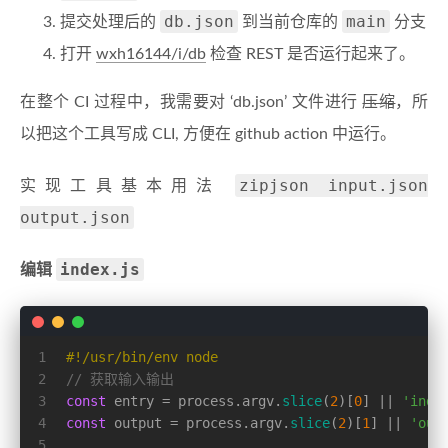
db.json
main
提交处理后的
到当前仓库的
分支
打开
wxh16144/i/db
检查 REST 是否运行起来了。
在整个 CI 过程中，我需要对 ‘db.json’ 文件进行
压缩
，所
以把这个工具写成 CLI, 方便在 github action 中运行。
zipjson input.json
实现工具基本用法
output.json
index.js
编辑
1
#!/usr/bin/env node
2
// 获取输入输出
3
const
 entry = process.
argv
.
slice
(
2
)[
0
] || 
'inde
4
const
 output = process.
argv
.
slice
(
2
)[
1
] || 
'out
5